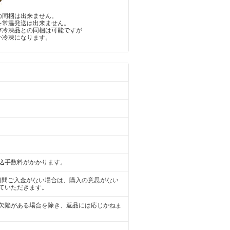
の同梱は出来ません。
を常温発送は出来ません。
び冷凍品との同梱は可能ですが
か冷凍になります。
込手数料がかかります。
日間ご入金がない場合は、購入の意思がない
ていただきます。
欠陥がある場合を除き、返品には応じかねま