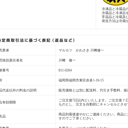
冷凍品と冷蔵品
冷蔵品と冷凍品
常温品と冷蔵及
発送方法は冷蔵
売業者
マルカツ かわさき 川﨑修一
営統括責任者名
川﨑 修一
便番号
811-0204
所
福岡県福岡市東区奈多1-10-15
品代金以外の料金の説明
販売価格とは別に配送料、代引き手数料、振
ご注文後7日以内といたします。ご注文後７
込有効期限
ものとし、注文を自動的にキャンセルとさせ
商品到着後速やかにご連絡ください。商品に
良品
すのでご了承ください。