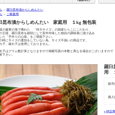
ム
羅臼昆布漬からしめんたい
＞
ム
ご家庭用
＞
臼昆布漬からしめんたい 家庭用 １kg 無包装
道の厳寒の海で穫れた 「特大サイズ」の国産たらこにこだわり、
の王様、羅臼昆布を細切にして長年吟味した独自の調味液に漬け込み
した「手作りの心味」をご堪能下さい。
の時にサイズの選別をしていない為、サイズ不揃いの商品です。
れ子、破れ子は使用しておりません。
太子はグラム数計算となりますので掲載写真の本数と異なる場合がございますので
承下さい。
羅臼
用 
販売
購入
» 特定