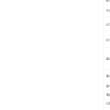
販
引
お
お
返
返
屋
電
公