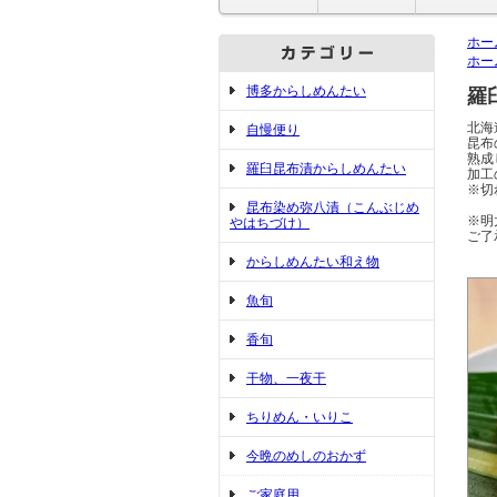
ホー
ホー
博多からしめんたい
羅
北海
自慢便り
昆布
熟成
羅臼昆布漬からしめんたい
加工
※切
昆布染め弥八漬（こんぶじめ
※明
やはちづけ）
ご了
からしめんたい和え物
魚旬
香旬
干物、一夜干
ちりめん・いりこ
今晩のめしのおかず
ご家庭用