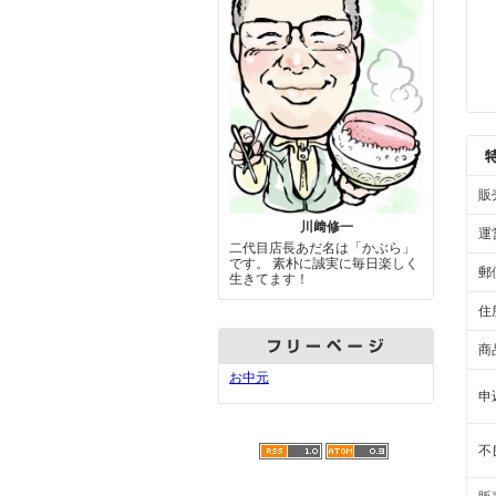
販
川﨑修一
運
二代目店長あだ名は「かぶら」
です。 素朴に誠実に毎日楽しく
郵
生きてます！
住
商
お中元
申
不