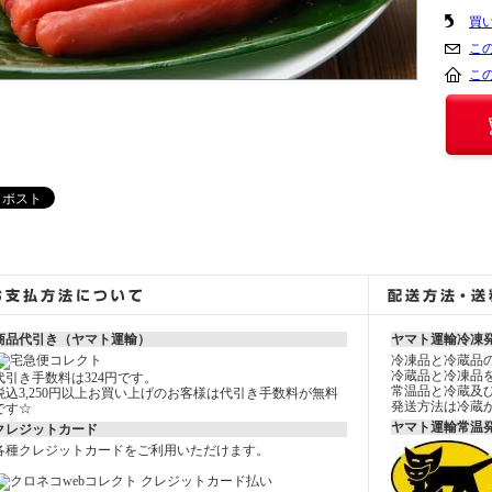
買
こ
こ
商品代引き（ヤマト運輸）
ヤマト運輸冷凍
冷凍品と冷蔵品
冷蔵品と冷凍品
代引き手数料は324円です。
常温品と冷蔵及
税込3,250円以上お買い上げのお客様は代引き手数料が無料
発送方法は冷蔵
です☆
ヤマト運輸常温
クレジットカード
各種クレジットカードをご利用いただけます。