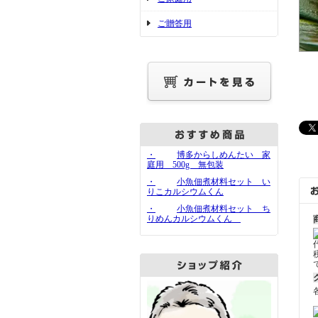
ご贈答用
・
博多からしめんたい 家
庭用 500g 無包装
・
小魚佃煮材料セット い
りこカルシウムくん
・
小魚佃煮材料セット ち
りめんカルシウムくん