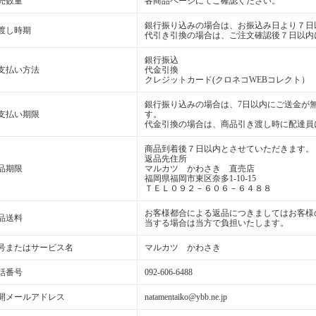
売数量
各商品ページにてご確認ください。
銀行振り込みの場合は、お振込み日より７日
渡し時期
代引き引換の場合は、ご注文確認後７日以内
銀行振込
支払い方法
代金引換
クレジットカード(クロネコWEBコレクト）
銀行振り込みの場合は、7日以内にご送金が
支払い期限
す。
代金引換の場合は、商品引き渡し時に配達員
商品到着後７日以内とさせていただきます。
返品先住所
品期限
マルカツ かわさき 直売店
福岡県福岡市東区奈多1-10-15
ＴＥＬ０９２－６０６－６４８８
お客様都合による返品につきましてはお客様
品送料
当する場合は当方で負担いたします。
号またはサービス名
マルカツ かわさき
話番号
092-606-6488
開メールアドレス
natamentaiko@ybb.ne.jp