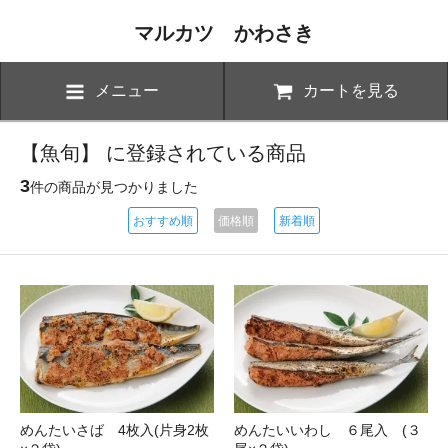
マルカツ かわさき
メニュー
カートを見る
【魚旬】 に登録されている商品
3
件の商品が見つかりました
おすすめ順
価格順
新着順
めんたいさば 4枚入(片身2枚
めんたいいわし ６尾入 (３