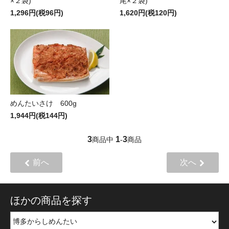
×２袋)
尾×２袋)
1,296円(税96円)
1,620円(税120円)
めんたいさけ 600g
1,944円(税144円)
3
1
3
商品中
-
商品
前へ
次へ
ほかの商品を探す